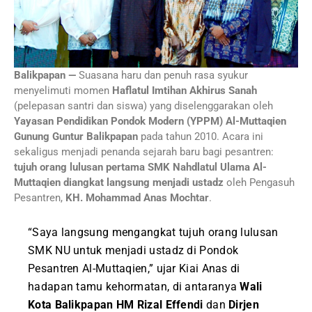
Balikpapan —
Suasana haru dan penuh rasa syukur
menyelimuti momen
Haflatul Imtihan Akhirus Sanah
(pelepasan santri dan siswa) yang diselenggarakan oleh
Yayasan Pendidikan Pondok Modern (YPPM) Al-Muttaqien
Gunung Guntur Balikpapan
pada tahun 2010. Acara ini
sekaligus menjadi penanda sejarah baru bagi pesantren:
tujuh orang lulusan pertama SMK Nahdlatul Ulama Al-
Muttaqien diangkat langsung menjadi ustadz
oleh Pengasuh
Pesantren,
KH. Mohammad Anas Mochtar
.
“Saya langsung mengangkat tujuh orang lulusan
SMK NU untuk menjadi ustadz di Pondok
Pesantren Al-Muttaqien,” ujar Kiai Anas di
hadapan tamu kehormatan, di antaranya
Wali
Kota Balikpapan HM Rizal Effendi
dan
Dirjen