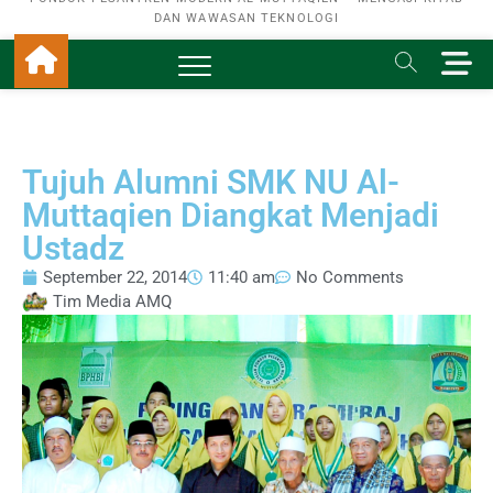
DAN WAWASAN TEKNOLOGI
M
e
n
u
B
Tujuh Alumni SMK NU Al-
u
t
Muttaqien Diangkat Menjadi
t
Ustadz
o
n
September 22, 2014
11:40 am
No Comments
Tim Media AMQ