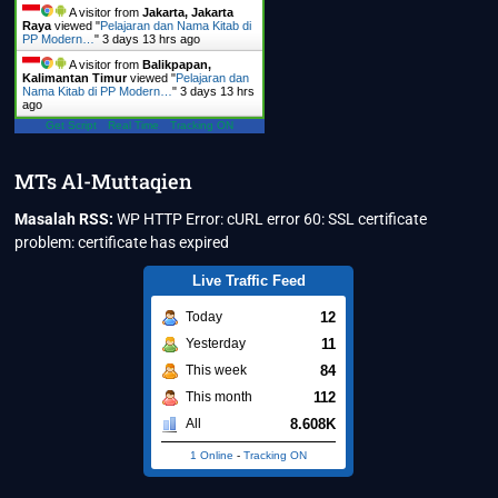
A visitor from
Jakarta, Jakarta
Raya
viewed "
Pelajaran dan Nama Kitab di
PP Modern…
"
3 days 13 hrs ago
A visitor from
Balikpapan,
Kalimantan Timur
viewed "
Pelajaran dan
Nama Kitab di PP Modern…
"
3 days 13 hrs
ago
Get Script
Real Time
Tracking ON
MTs Al-Muttaqien
Masalah RSS:
WP HTTP Error: cURL error 60: SSL certificate
problem: certificate has expired
Live Traffic Feed
12
Today
11
Yesterday
84
This week
112
This month
8.608K
All
1 Online
-
Tracking ON