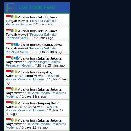
Live Traffic Feed
A visitor from
Jekulo, Jawa
Tengah
viewed "
Prosedur Sakit dan
Perizinan Santri –…
"
23 mins ago
A visitor from
Jekulo, Jawa
Tengah
viewed "
Prosedur Sakit dan
Perizinan Santri –…
"
23 mins ago
A visitor from
Surakarta, Jawa
Tengah
viewed "
Prosedur Sakit dan
Perizinan Santri –…
"
19 hrs 20 mins ago
A visitor from
Jakarta, Jakarta
Raya
viewed "
Sejarah Singkat Pondok
Pesantren Modern…
"
20 hrs 35 mins ago
A visitor from
Sangatta,
Kalimantan Timur
viewed "
10 Santri
Pondok Pesantren Modern…
"
1 day 22 hrs
ago
A visitor from
Jakarta, Jakarta
Raya
viewed "
10 Santri Pondok Pesantren
Modern…
"
2 days 9 hrs ago
A visitor from
Tanjung Selor,
Kalimantan Utara
viewed "
10 Santri
Pondok Pesantren Modern…
"
2 days 17
hrs ago
A visitor from
Jakarta, Jakarta
Raya
viewed "
10 Santri Pondok Pesantren
Modern…
"
3 days 12 hrs ago