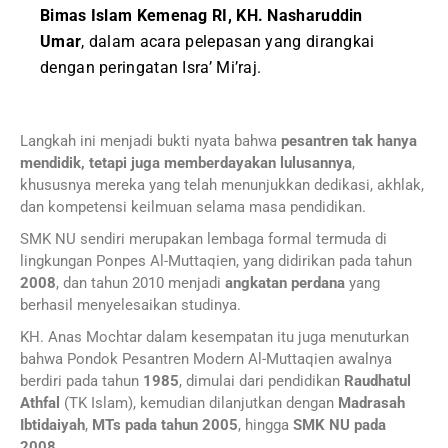
Bimas Islam Kemenag RI, KH. Nasharuddin
Umar
, dalam acara pelepasan yang dirangkai
dengan peringatan Isra’ Mi’raj.
Langkah ini menjadi bukti nyata bahwa
pesantren tak hanya
mendidik, tetapi juga memberdayakan lulusannya
,
khususnya mereka yang telah menunjukkan dedikasi, akhlak,
dan kompetensi keilmuan selama masa pendidikan.
SMK NU sendiri merupakan lembaga formal termuda di
lingkungan Ponpes Al-Muttaqien, yang didirikan pada tahun
2008
, dan tahun 2010 menjadi
angkatan perdana
yang
berhasil menyelesaikan studinya.
KH. Anas Mochtar dalam kesempatan itu juga menuturkan
bahwa Pondok Pesantren Modern Al-Muttaqien awalnya
berdiri pada tahun
1985
, dimulai dari pendidikan
Raudhatul
Athfal
(TK Islam), kemudian dilanjutkan dengan
Madrasah
Ibtidaiyah
,
MTs pada tahun 2005
, hingga
SMK NU pada
2008
.