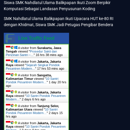
Siswa SMK Nahdlatul Ulama Balikpapan Ikuti Zoom Berpikir
Komputasi Sebagai Landasan Penyusunan Koding
SMK Nahdlatul Ulama Balikpapan Ikuti Upacara HUT ke-80 RI
dengan Khidmat, Siswa SMK Jadi Petugas Pengibar Bendera
Live Traffic Feed
A visitor from
Surakarta, Jawa
Tengah
viewed "
Prosedur Sakit dan
Perizinan Santri –…
"
16 hrs 38 mins ago
A visitor from
Jakarta, Jakarta
Raya
viewed "
Sejarah Singkat Pondok
Pesantren Modern…
"
17 hrs 53 mins ago
A visitor from
Sangatta,
Kalimantan Timur
viewed "
10 Santri
Pondok Pesantren Modern…
"
1 day 20 hrs
ago
A visitor from
Jakarta, Jakarta
Raya
viewed "
10 Santri Pondok Pesantren
Modern…
"
2 days 6 hrs ago
A visitor from
Tanjung Selor,
Kalimantan Utara
viewed "
10 Santri
Pondok Pesantren Modern…
"
2 days 15
hrs ago
A visitor from
Jakarta, Jakarta
Raya
viewed "
10 Santri Pondok Pesantren
Modern…
"
3 days 9 hrs ago