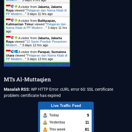
A visitor from
Jakarta, Jakarta
Raya
viewed "
Pelajaran dan Nama Kitab di
PP Modern…
"
3 days 11 hrs ago
A visitor from
Balikpapan,
Kalimantan Timur
viewed "
Pelajaran dan
Nama Kitab di PP Modern…
"
3 days 11 hrs
ago
A visitor from
Jakarta, Jakarta
Raya
viewed "
10 Santri Pondok Pesantren
Modern…
"
3 days 12 hrs ago
A visitor from
Parapat, Sumatera
Utara
viewed "
Pelajaran dan Nama Kitab di
PP Modern…
"
3 days 13 hrs ago
Get Script
Real Time
Tracking ON
MTs Al-Muttaqien
Masalah RSS:
WP HTTP Error: cURL error 60: SSL certificate
problem: certificate has expired
Live Traffic Feed
9
Today
11
Yesterday
81
This week